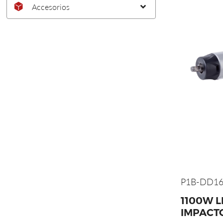
Accesorios
P1B-DD16
1100W L
IMPACT