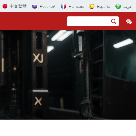
中文繁體
Русский
Français
España
عرب
olienda angular
ca
mpacto
ijadora de cinturón