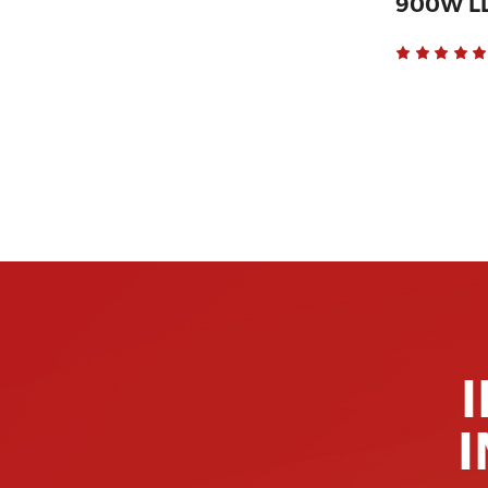
900W L