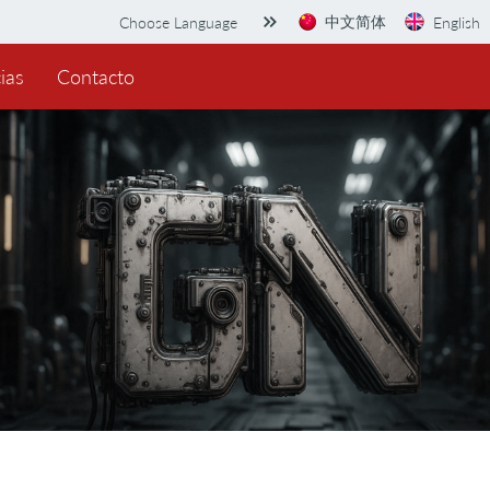
中文简体
Choose Language
English
ias
Contacto
el procesamiento de madera
Herramientas de construcción
Accesorios de m
Accesorios sierra de calar
Accesorios de sierra recípro
Accesorios de pulidor
Accesorios para cortadores de mármol
Accesorios de llave de i
Accesorios de l